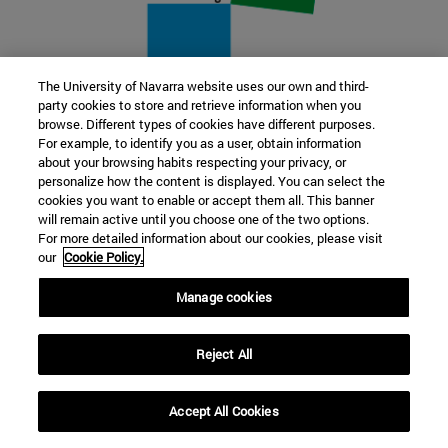
The University of Navarra website uses our own and third-
party cookies to store and retrieve information when you
22 SEP
browse. Different types of cookies have different purposes.
For example, to identify you as a user, obtain information
FUNCIÓN Y FICCIÓN. Varios artistas
about your browsing habits respecting your privacy, or
personalize how the content is displayed. You can select the
cookies you want to enable or accept them all. This banner
Más información
will remain active until you choose one of the two options.
For more detailed information about our cookies, please visit
our
Cookie Policy.
Manage cookies
Reject All
Accept All Cookies