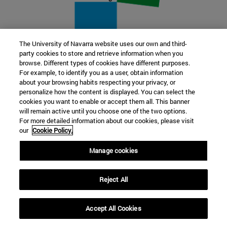
The University of Navarra website uses our own and third-
party cookies to store and retrieve information when you
22 SEP
browse. Different types of cookies have different purposes.
For example, to identify you as a user, obtain information
FUNCIÓN Y FICCIÓN. Varios artistas
about your browsing habits respecting your privacy, or
personalize how the content is displayed. You can select the
cookies you want to enable or accept them all. This banner
Más información
will remain active until you choose one of the two options.
For more detailed information about our cookies, please visit
our
Cookie Policy.
Manage cookies
Reject All
Accept All Cookies