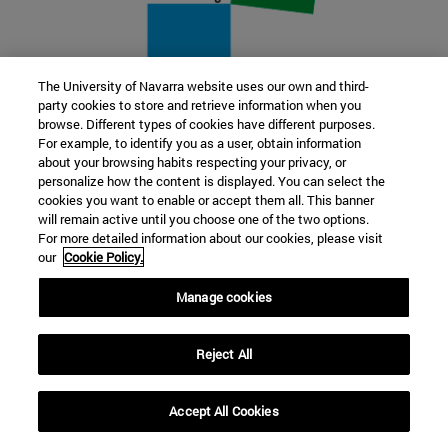
The University of Navarra website uses our own and third-
party cookies to store and retrieve information when you
22 SEP
browse. Different types of cookies have different purposes.
For example, to identify you as a user, obtain information
FUNCIÓN Y FICCIÓN. Varios artistas
about your browsing habits respecting your privacy, or
personalize how the content is displayed. You can select the
cookies you want to enable or accept them all. This banner
Más información
will remain active until you choose one of the two options.
For more detailed information about our cookies, please visit
our
Cookie Policy.
Manage cookies
Reject All
Accept All Cookies