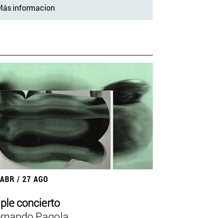
ás informacion
 ABR / 27 AGO
iple concierto
rnando Pagola