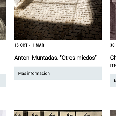
15 OCT - 1 MAR
30
Antoni Muntadas. “Otros miedos”
Ch
mo
Más información
M