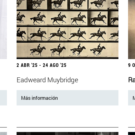
2 ABR '25 - 24 AGO '25
9 
Eadweard Muybridge
Ra
Más información
M