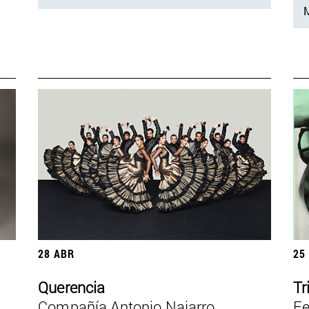
M
28 ABR
25
Querencia
Tr
Compañía Antonio Najarro
Fe