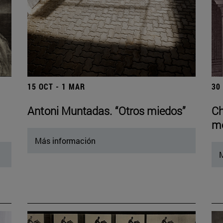
15 OCT - 1 MAR
30
Antoni Muntadas. “Otros miedos”
Ch
mo
Más información
M