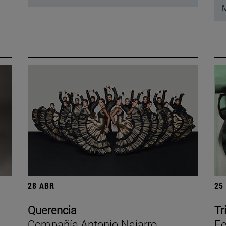
M
28 ABR
25
Querencia
Tr
Compañía Antonio Najarro
Fe