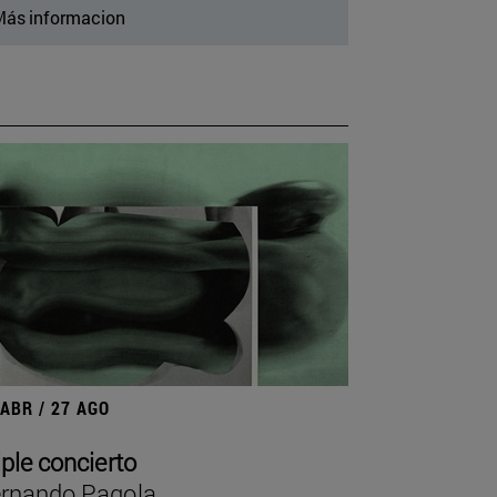
ás informacion
 ABR / 27 AGO
iple concierto
rnando Pagola