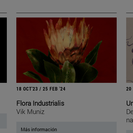
18 OCT'23 / 25 FEB '24
20
Flora Industrialis
Un
Vik Muniz
De
na
Más información