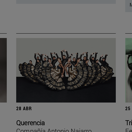
M
28 ABR
25
Querencia
Tr
Compañía Antonio Najarro
Fe