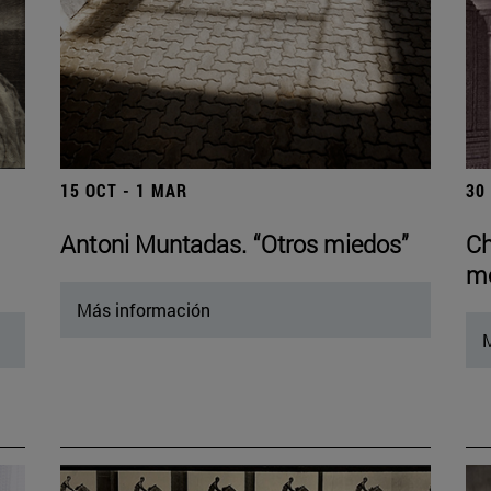
15 OCT - 1 MAR
30
Antoni Muntadas. “Otros miedos”
Ch
mo
Más información
M