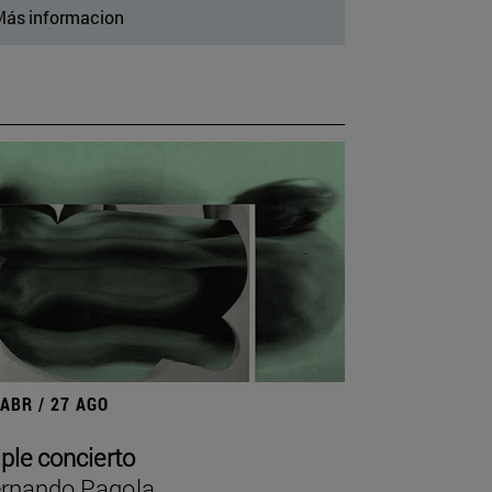
ás informacion
 ABR / 27 AGO
iple concierto
rnando Pagola