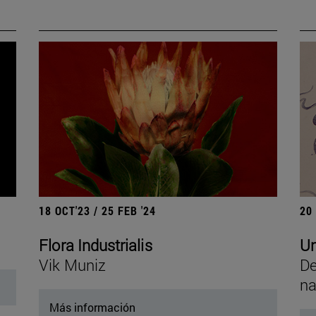
18 OCT'23 / 25 FEB '24
20
Flora Industrialis
Un
Vik Muniz
De
na
Más información