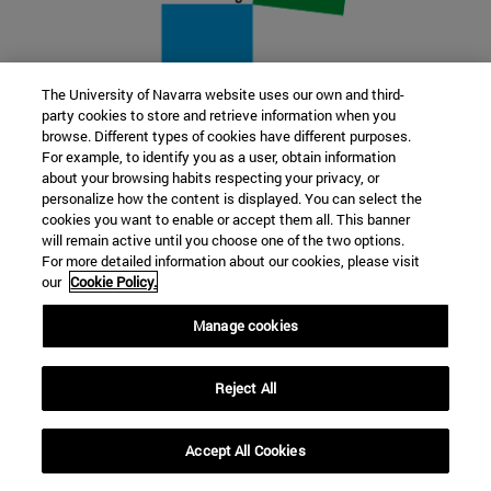
The University of Navarra website uses our own and third-
party cookies to store and retrieve information when you
22 SEP
browse. Different types of cookies have different purposes.
For example, to identify you as a user, obtain information
FUNCIÓN Y FICCIÓN. Varios artistas
about your browsing habits respecting your privacy, or
personalize how the content is displayed. You can select the
cookies you want to enable or accept them all. This banner
Más información
will remain active until you choose one of the two options.
For more detailed information about our cookies, please visit
our
Cookie Policy.
Manage cookies
Reject All
Accept All Cookies