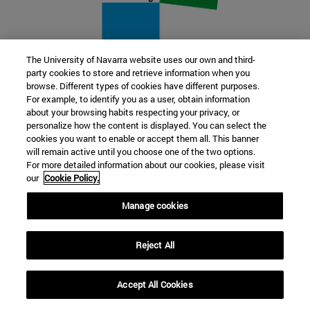
The University of Navarra website uses our own and third-
party cookies to store and retrieve information when you
22 SEP
browse. Different types of cookies have different purposes.
For example, to identify you as a user, obtain information
FUNCIÓN Y FICCIÓN. Varios artistas
about your browsing habits respecting your privacy, or
personalize how the content is displayed. You can select the
cookies you want to enable or accept them all. This banner
Más información
will remain active until you choose one of the two options.
For more detailed information about our cookies, please visit
our
Cookie Policy.
Manage cookies
Reject All
Accept All Cookies