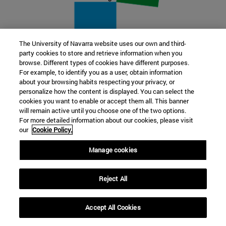
The University of Navarra website uses our own and third-
party cookies to store and retrieve information when you
22 SEP
browse. Different types of cookies have different purposes.
For example, to identify you as a user, obtain information
FUNCIÓN Y FICCIÓN. Varios artistas
about your browsing habits respecting your privacy, or
personalize how the content is displayed. You can select the
cookies you want to enable or accept them all. This banner
Más información
will remain active until you choose one of the two options.
For more detailed information about our cookies, please visit
our
Cookie Policy.
Manage cookies
Reject All
Accept All Cookies