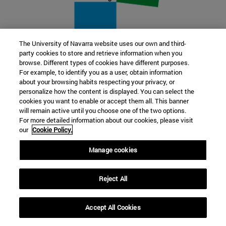
The University of Navarra website uses our own and third-
party cookies to store and retrieve information when you
22 SEP
browse. Different types of cookies have different purposes.
For example, to identify you as a user, obtain information
FUNCIÓN Y FICCIÓN. Varios artistas
about your browsing habits respecting your privacy, or
personalize how the content is displayed. You can select the
cookies you want to enable or accept them all. This banner
Más información
will remain active until you choose one of the two options.
For more detailed information about our cookies, please visit
our
Cookie Policy.
Manage cookies
Reject All
Accept All Cookies