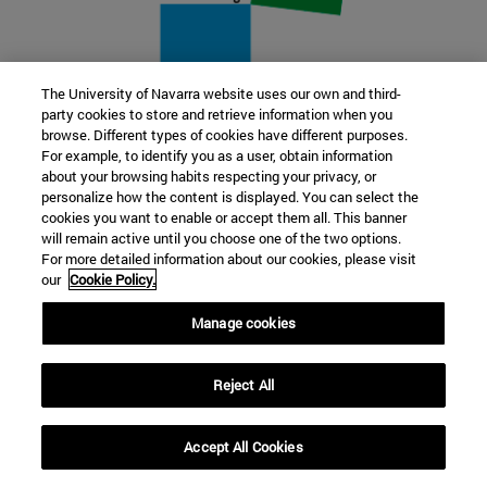
The University of Navarra website uses our own and third-
party cookies to store and retrieve information when you
22 SEP
browse. Different types of cookies have different purposes.
For example, to identify you as a user, obtain information
FUNCIÓN Y FICCIÓN. Varios artistas
about your browsing habits respecting your privacy, or
personalize how the content is displayed. You can select the
cookies you want to enable or accept them all. This banner
Más información
will remain active until you choose one of the two options.
For more detailed information about our cookies, please visit
our
Cookie Policy.
Manage cookies
Reject All
Accept All Cookies