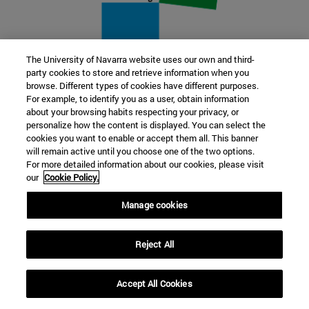
The University of Navarra website uses our own and third-
party cookies to store and retrieve information when you
22 SEP
browse. Different types of cookies have different purposes.
For example, to identify you as a user, obtain information
FUNCIÓN Y FICCIÓN. Varios artistas
about your browsing habits respecting your privacy, or
personalize how the content is displayed. You can select the
cookies you want to enable or accept them all. This banner
Más información
will remain active until you choose one of the two options.
For more detailed information about our cookies, please visit
our
Cookie Policy.
Manage cookies
Reject All
Accept All Cookies