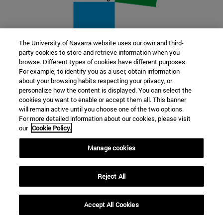
The University of Navarra website uses our own and third-
party cookies to store and retrieve information when you
22 SEP
browse. Different types of cookies have different purposes.
For example, to identify you as a user, obtain information
FUNCIÓN Y FICCIÓN. Varios artistas
about your browsing habits respecting your privacy, or
personalize how the content is displayed. You can select the
cookies you want to enable or accept them all. This banner
Más información
will remain active until you choose one of the two options.
For more detailed information about our cookies, please visit
our
Cookie Policy.
Manage cookies
Reject All
Accept All Cookies