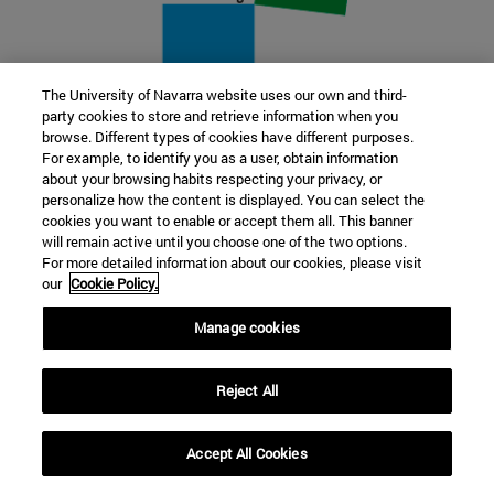
The University of Navarra website uses our own and third-
party cookies to store and retrieve information when you
22 SEP
browse. Different types of cookies have different purposes.
For example, to identify you as a user, obtain information
FUNCIÓN Y FICCIÓN. Varios artistas
about your browsing habits respecting your privacy, or
personalize how the content is displayed. You can select the
cookies you want to enable or accept them all. This banner
Más información
will remain active until you choose one of the two options.
For more detailed information about our cookies, please visit
our
Cookie Policy.
Manage cookies
Reject All
Accept All Cookies