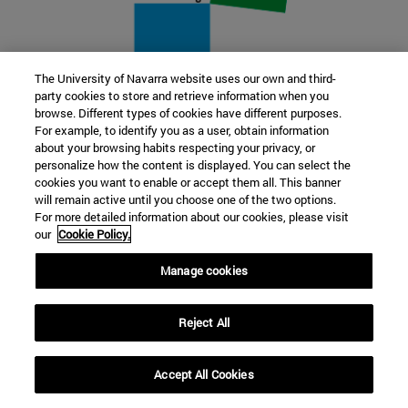
The University of Navarra website uses our own and third-
party cookies to store and retrieve information when you
22 SEP
browse. Different types of cookies have different purposes.
For example, to identify you as a user, obtain information
FUNCIÓN Y FICCIÓN. Varios artistas
about your browsing habits respecting your privacy, or
personalize how the content is displayed. You can select the
cookies you want to enable or accept them all. This banner
Más información
will remain active until you choose one of the two options.
For more detailed information about our cookies, please visit
our
Cookie Policy.
Manage cookies
Reject All
Accept All Cookies