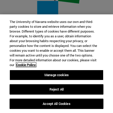
The University of Navarra website uses our own and third-
party cookies to store and retrieve information when you
22 SEP
browse. Different types of cookies have different purposes.
For example, to identify you as a user, obtain information
FUNCIÓN Y FICCIÓN. Varios artistas
about your browsing habits respecting your privacy, or
personalize how the content is displayed. You can select the
cookies you want to enable or accept them all. This banner
Más información
will remain active until you choose one of the two options.
For more detailed information about our cookies, please visit
our
Cookie Policy.
Manage cookies
Reject All
Accept All Cookies