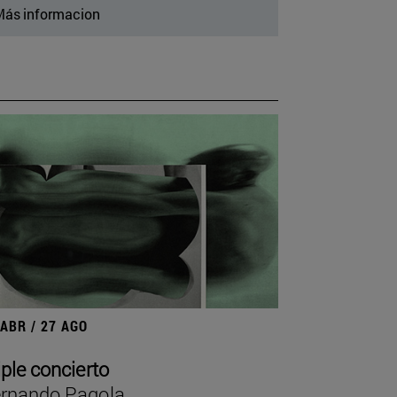
ás informacion
 ABR / 27 AGO
iple concierto
rnando Pagola