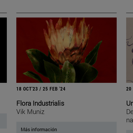
18 OCT'23 / 25 FEB '24
20
Flora Industrialis
Un
Vik Muniz
De
na
Más información