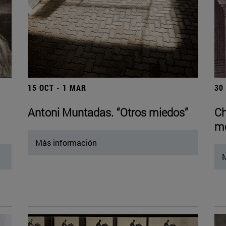
15 OCT - 1 MAR
30
Antoni Muntadas. “Otros miedos”
Ch
mo
Más información
M