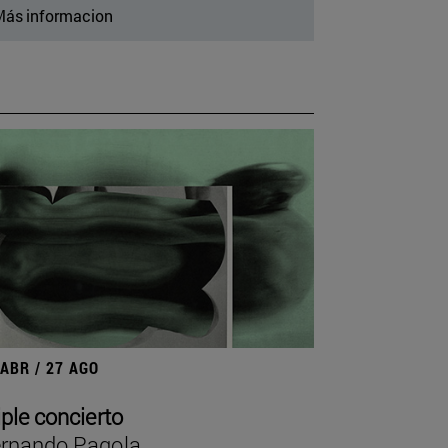
ás informacion
 ABR / 27 AGO
iple concierto
rnando Pagola