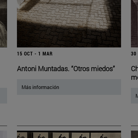
15 OCT - 1 MAR
30
Antoni Muntadas. “Otros miedos”
Ch
mo
Más información
M