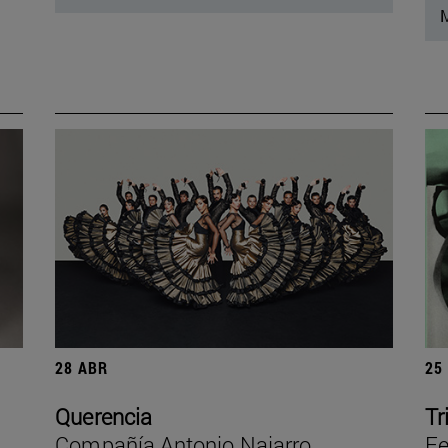
M
28 ABR
25
Querencia
Tr
Compañía Antonio Najarro
Fe