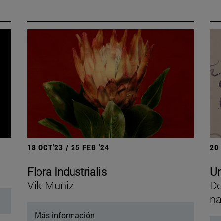
18 OCT'23 / 25 FEB '24
20
Flora Industrialis
Un
Vik Muniz
De
na
Más información