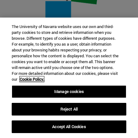
The University of Navarra website uses our own and third-
party cookies to store and retrieve information when you
22 SEP
browse. Different types of cookies have different purposes.
For example, to identify you as a user, obtain information
FUNCIÓN Y FICCIÓN. Varios artistas
about your browsing habits respecting your privacy, or
personalize how the content is displayed. You can select the
cookies you want to enable or accept them all. This banner
Más información
will remain active until you choose one of the two options.
For more detailed information about our cookies, please visit
our
Cookie Policy.
Manage cookies
Reject All
Accept All Cookies