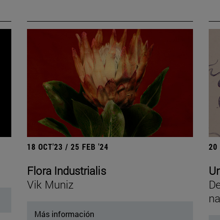
18 OCT'23 / 25 FEB '24
20
Flora Industrialis
Un
Vik Muniz
De
na
Más información