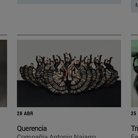
M
28 ABR
25
Querencia
Tr
Compañía Antonio Najarro
Fe