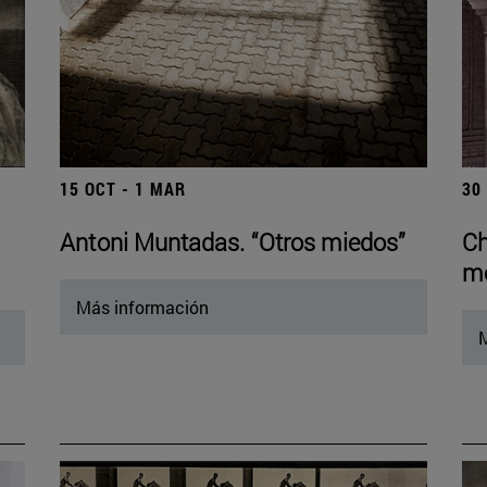
15 OCT - 1 MAR
30
Antoni Muntadas. “Otros miedos”
Ch
mo
Más información
M