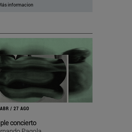
ás informacion
 ABR / 27 AGO
iple concierto
rnando Pagola