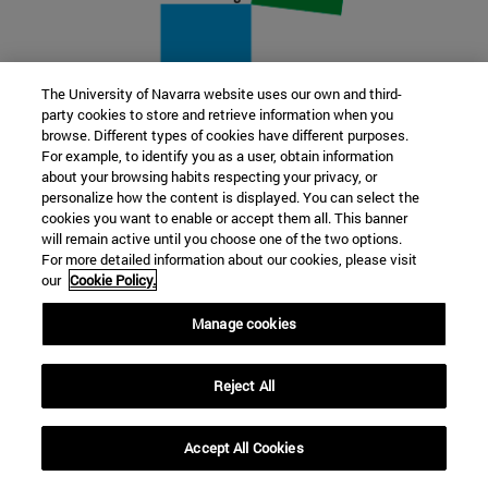
The University of Navarra website uses our own and third-
party cookies to store and retrieve information when you
22 SEP
browse. Different types of cookies have different purposes.
For example, to identify you as a user, obtain information
FUNCIÓN Y FICCIÓN. Varios artistas
about your browsing habits respecting your privacy, or
personalize how the content is displayed. You can select the
cookies you want to enable or accept them all. This banner
Más información
will remain active until you choose one of the two options.
For more detailed information about our cookies, please visit
our
Cookie Policy.
Manage cookies
Reject All
Accept All Cookies