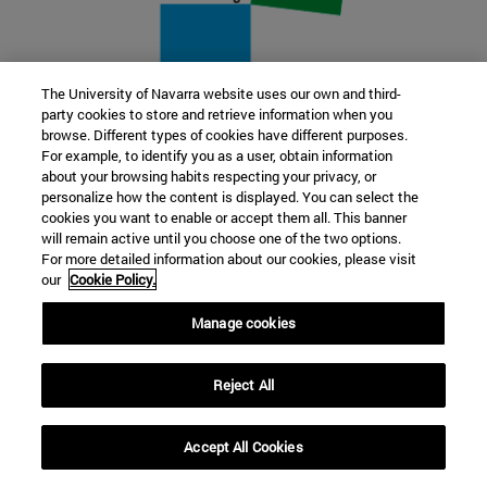
The University of Navarra website uses our own and third-
party cookies to store and retrieve information when you
22 SEP
browse. Different types of cookies have different purposes.
For example, to identify you as a user, obtain information
FUNCIÓN Y FICCIÓN. Varios artistas
about your browsing habits respecting your privacy, or
personalize how the content is displayed. You can select the
cookies you want to enable or accept them all. This banner
Más información
will remain active until you choose one of the two options.
For more detailed information about our cookies, please visit
our
Cookie Policy.
Manage cookies
Reject All
Accept All Cookies