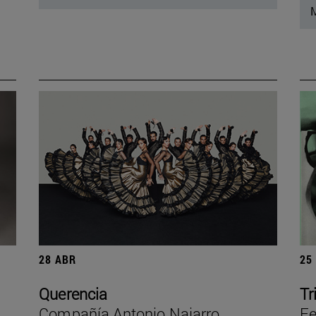
M
28 ABR
25
Querencia
Tr
Compañía Antonio Najarro
Fe