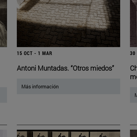
15 OCT - 1 MAR
30
Antoni Muntadas. “Otros miedos”
Ch
mo
Más información
M