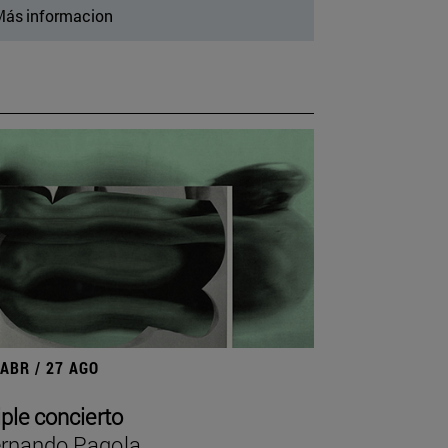
ás informacion
 ABR / 27 AGO
iple concierto
rnando Pagola