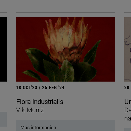
18 OCT'23 / 25 FEB '24
20
Flora Industrialis
Un
Vik Muniz
De
na
Más información