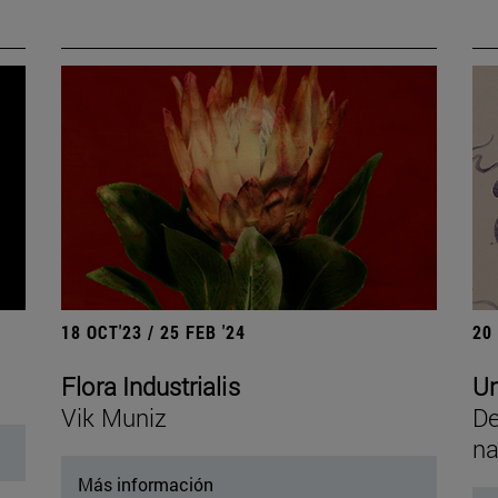
18 OCT'23 / 25 FEB '24
20
Flora Industrialis
Un
Vik Muniz
De
na
Más información