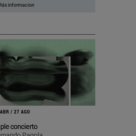
ás informacion
 ABR / 27 AGO
iple concierto
rnando Pagola