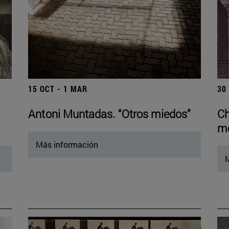
15 OCT - 1 MAR
30
Antoni Muntadas. “Otros miedos”
Ch
mo
Más información
M