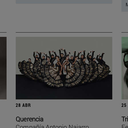
M
28 ABR
25
Querencia
Tr
Compañía Antonio Najarro
Fe