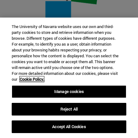
The University of Navarra website uses our own and third-
party cookies to store and retrieve information when you
22 SEP
browse. Different types of cookies have different purposes.
For example, to identify you as a user, obtain information
FUNCIÓN Y FICCIÓN. Varios artistas
about your browsing habits respecting your privacy, or
personalize how the content is displayed. You can select the
cookies you want to enable or accept them all. This banner
Más información
will remain active until you choose one of the two options.
For more detailed information about our cookies, please visit
our
Cookie Policy.
Manage cookies
Reject All
Accept All Cookies