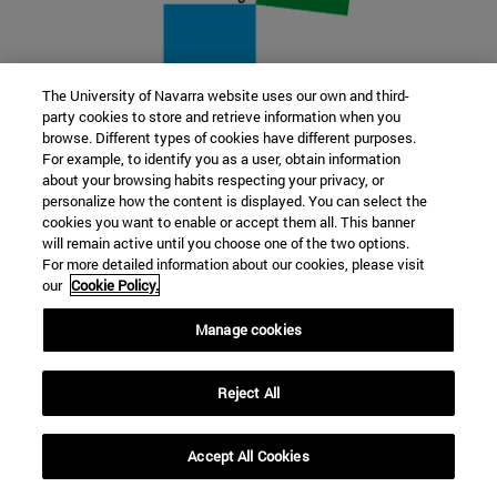
The University of Navarra website uses our own and third-
party cookies to store and retrieve information when you
22 SEP
browse. Different types of cookies have different purposes.
For example, to identify you as a user, obtain information
FUNCIÓN Y FICCIÓN. Varios artistas
about your browsing habits respecting your privacy, or
personalize how the content is displayed. You can select the
cookies you want to enable or accept them all. This banner
Más información
will remain active until you choose one of the two options.
For more detailed information about our cookies, please visit
our
Cookie Policy.
Manage cookies
Reject All
Accept All Cookies