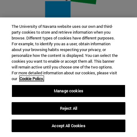
The University of Navarra website uses our own and third-
party cookies to store and retrieve information when you
22 SEP
browse. Different types of cookies have different purposes.
For example, to identify you as a user, obtain information
FUNCIÓN Y FICCIÓN. Varios artistas
about your browsing habits respecting your privacy, or
personalize how the content is displayed. You can select the
cookies you want to enable or accept them all. This banner
Más información
will remain active until you choose one of the two options.
For more detailed information about our cookies, please visit
our
Cookie Policy.
Manage cookies
Reject All
Accept All Cookies