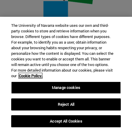
The University of Navarra website uses our own and third-
party cookies to store and retrieve information when you
22 SEP
browse. Different types of cookies have different purposes.
For example, to identify you as a user, obtain information
FUNCIÓN Y FICCIÓN. Varios artistas
about your browsing habits respecting your privacy, or
personalize how the content is displayed. You can select the
cookies you want to enable or accept them all. This banner
Más información
will remain active until you choose one of the two options.
For more detailed information about our cookies, please visit
our
Cookie Policy.
Manage cookies
Reject All
Accept All Cookies