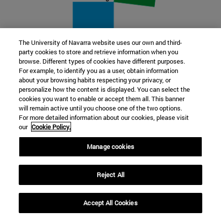
The University of Navarra website uses our own and third-
party cookies to store and retrieve information when you
22 SEP
browse. Different types of cookies have different purposes.
For example, to identify you as a user, obtain information
FUNCIÓN Y FICCIÓN. Varios artistas
about your browsing habits respecting your privacy, or
personalize how the content is displayed. You can select the
cookies you want to enable or accept them all. This banner
Más información
will remain active until you choose one of the two options.
For more detailed information about our cookies, please visit
our
Cookie Policy.
Manage cookies
Reject All
Accept All Cookies