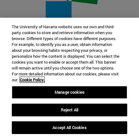
The University of Navarra website uses our own and third-
party cookies to store and retrieve information when you
22 SEP
browse. Different types of cookies have different purposes.
For example, to identify you as a user, obtain information
FUNCIÓN Y FICCIÓN. Varios artistas
about your browsing habits respecting your privacy, or
personalize how the content is displayed. You can select the
cookies you want to enable or accept them all. This banner
Más información
will remain active until you choose one of the two options.
For more detailed information about our cookies, please visit
our
Cookie Policy.
Manage cookies
Reject All
Accept All Cookies