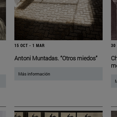
15 OCT - 1 MAR
30
Antoni Muntadas. “Otros miedos”
Ch
mo
Más información
M