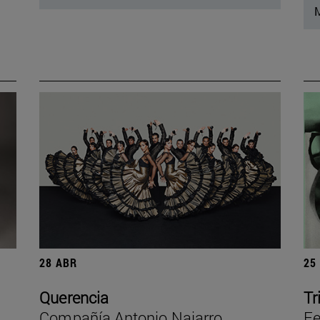
M
28 ABR
25
Querencia
Tr
Compañía Antonio Najarro
Fe