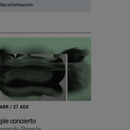
ás informacion
 ABR / 27 AGO
iple concierto
rnando Pagola