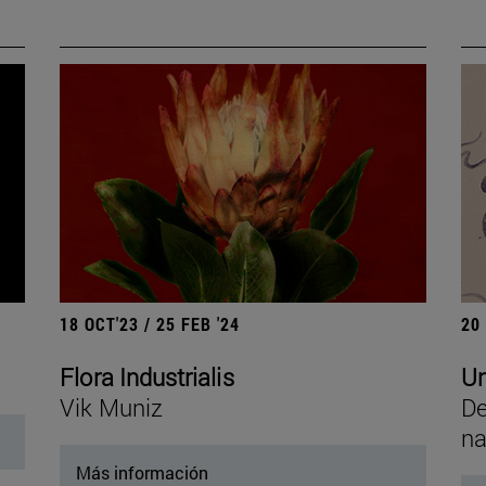
18 OCT'23 / 25 FEB '24
20
Flora Industrialis
Un
Vik Muniz
De
na
Más información