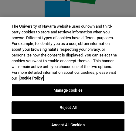
The University of Navarra website uses our own and third-
party cookies to store and retrieve information when you
22 SEP
browse. Different types of cookies have different purposes.
For example, to identify you as a user, obtain information
FUNCIÓN Y FICCIÓN. Varios artistas
about your browsing habits respecting your privacy, or
personalize how the content is displayed. You can select the
cookies you want to enable or accept them all. This banner
Más información
will remain active until you choose one of the two options.
For more detailed information about our cookies, please visit
our
Cookie Policy.
Manage cookies
Reject All
Accept All Cookies