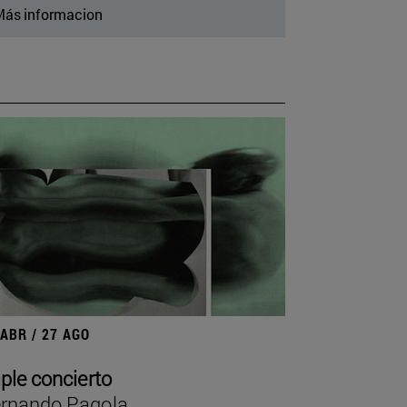
ás informacion
 ABR / 27 AGO
iple concierto
rnando Pagola