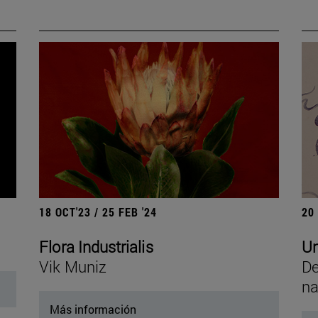
18 OCT'23 / 25 FEB '24
20
Flora Industrialis
Un
Vik Muniz
De
na
Más información