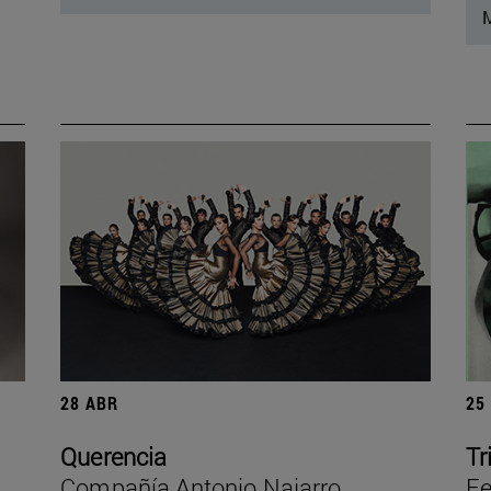
M
28 ABR
25
Querencia
Tr
Compañía Antonio Najarro
Fe