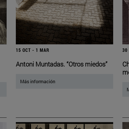
15 OCT - 1 MAR
30
Antoni Muntadas. “Otros miedos”
Ch
mo
Más información
M