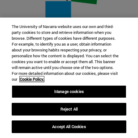
The University of Navarra website uses our own and third-
party cookies to store and retrieve information when you
22 SEP
browse. Different types of cookies have different purposes.
For example, to identify you as a user, obtain information
FUNCIÓN Y FICCIÓN. Varios artistas
about your browsing habits respecting your privacy, or
personalize how the content is displayed. You can select the
cookies you want to enable or accept them all. This banner
Más información
will remain active until you choose one of the two options.
For more detailed information about our cookies, please visit
our
Cookie Policy.
Manage cookies
Reject All
Accept All Cookies