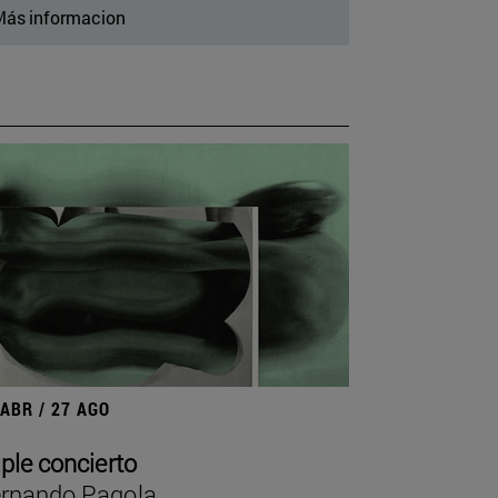
ás informacion
 ABR / 27 AGO
iple concierto
rnando Pagola