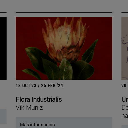
18 OCT'23 / 25 FEB '24
20
Flora Industrialis
Un
Vik Muniz
De
na
Más información