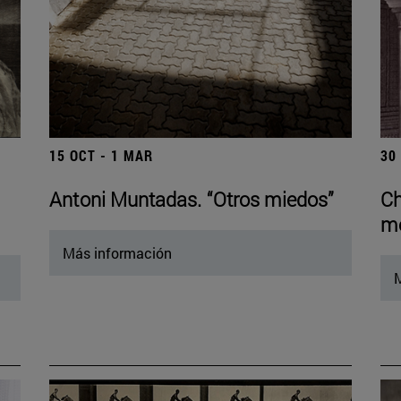
15 OCT - 1 MAR
30
Antoni Muntadas. “Otros miedos”
Ch
mo
Más información
M