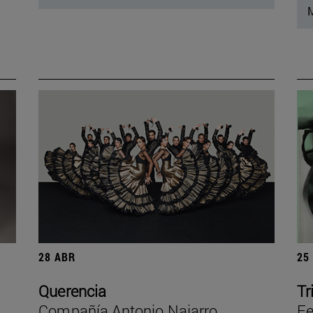
M
28 ABR
25
Querencia
Tr
Compañía Antonio Najarro
Fe