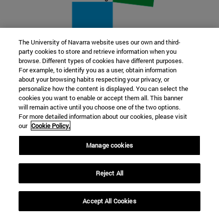
The University of Navarra website uses our own and third-
party cookies to store and retrieve information when you
22 SEP
browse. Different types of cookies have different purposes.
For example, to identify you as a user, obtain information
FUNCIÓN Y FICCIÓN. Varios artistas
about your browsing habits respecting your privacy, or
personalize how the content is displayed. You can select the
cookies you want to enable or accept them all. This banner
Más información
will remain active until you choose one of the two options.
For more detailed information about our cookies, please visit
our
Cookie Policy.
Manage cookies
Reject All
Accept All Cookies