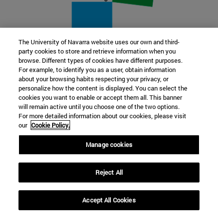
The University of Navarra website uses our own and third-
party cookies to store and retrieve information when you
22 SEP
browse. Different types of cookies have different purposes.
For example, to identify you as a user, obtain information
FUNCIÓN Y FICCIÓN. Varios artistas
about your browsing habits respecting your privacy, or
personalize how the content is displayed. You can select the
cookies you want to enable or accept them all. This banner
Más información
will remain active until you choose one of the two options.
For more detailed information about our cookies, please visit
our
Cookie Policy.
Manage cookies
Reject All
Accept All Cookies