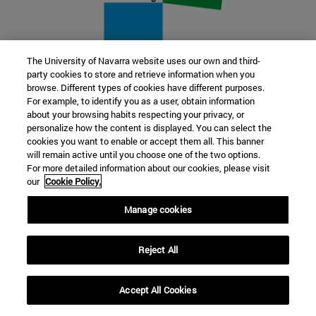
The University of Navarra website uses our own and third-
party cookies to store and retrieve information when you
22 SEP
browse. Different types of cookies have different purposes.
For example, to identify you as a user, obtain information
FUNCIÓN Y FICCIÓN. Varios artistas
about your browsing habits respecting your privacy, or
personalize how the content is displayed. You can select the
cookies you want to enable or accept them all. This banner
Más información
will remain active until you choose one of the two options.
For more detailed information about our cookies, please visit
our
Cookie Policy.
Manage cookies
Reject All
Accept All Cookies