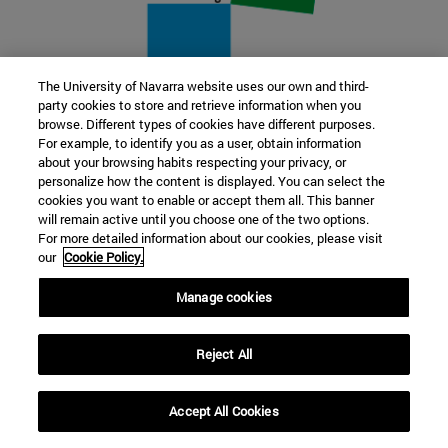
The University of Navarra website uses our own and third-
party cookies to store and retrieve information when you
22 SEP
browse. Different types of cookies have different purposes.
For example, to identify you as a user, obtain information
FUNCIÓN Y FICCIÓN. Varios artistas
about your browsing habits respecting your privacy, or
personalize how the content is displayed. You can select the
cookies you want to enable or accept them all. This banner
Más información
will remain active until you choose one of the two options.
For more detailed information about our cookies, please visit
our
Cookie Policy.
Manage cookies
Reject All
Accept All Cookies