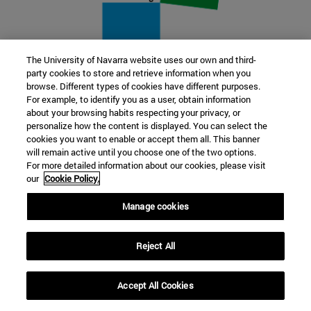
The University of Navarra website uses our own and third-
party cookies to store and retrieve information when you
22 SEP
browse. Different types of cookies have different purposes.
For example, to identify you as a user, obtain information
FUNCIÓN Y FICCIÓN. Varios artistas
about your browsing habits respecting your privacy, or
personalize how the content is displayed. You can select the
cookies you want to enable or accept them all. This banner
Más información
will remain active until you choose one of the two options.
For more detailed information about our cookies, please visit
our
Cookie Policy.
Manage cookies
Reject All
Accept All Cookies