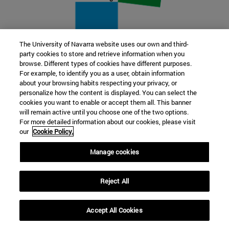
The University of Navarra website uses our own and third-
party cookies to store and retrieve information when you
22 SEP
browse. Different types of cookies have different purposes.
For example, to identify you as a user, obtain information
FUNCIÓN Y FICCIÓN. Varios artistas
about your browsing habits respecting your privacy, or
personalize how the content is displayed. You can select the
cookies you want to enable or accept them all. This banner
Más información
will remain active until you choose one of the two options.
For more detailed information about our cookies, please visit
our
Cookie Policy.
Manage cookies
Reject All
Accept All Cookies