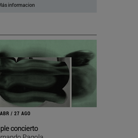
ás informacion
 ABR / 27 AGO
iple concierto
rnando Pagola