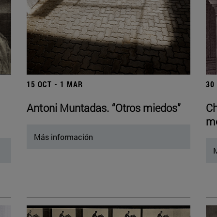
15 OCT - 1 MAR
30
Antoni Muntadas. “Otros miedos”
Ch
mo
Más información
M