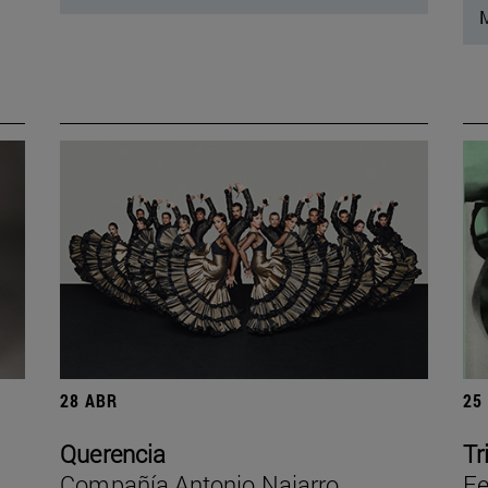
M
28 ABR
25
Querencia
Tr
Compañía Antonio Najarro
Fe