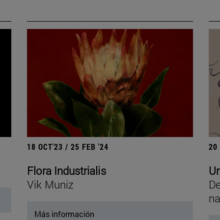
18 OCT'23 / 25 FEB '24
20
Flora Industrialis
Un
Vik Muniz
De
na
Más información