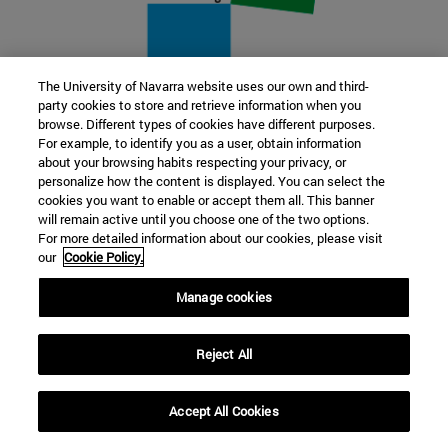
The University of Navarra website uses our own and third-
party cookies to store and retrieve information when you
22 SEP
browse. Different types of cookies have different purposes.
For example, to identify you as a user, obtain information
FUNCIÓN Y FICCIÓN. Varios artistas
about your browsing habits respecting your privacy, or
personalize how the content is displayed. You can select the
cookies you want to enable or accept them all. This banner
Más información
will remain active until you choose one of the two options.
For more detailed information about our cookies, please visit
our
Cookie Policy.
Manage cookies
Reject All
Accept All Cookies