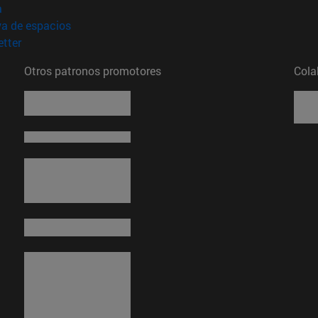
(abre en nueva ventana)
a
(abre en nueva ventana)
va de espacios
(abre en nueva ventana)
tter
Otros patronos promotores
Cola