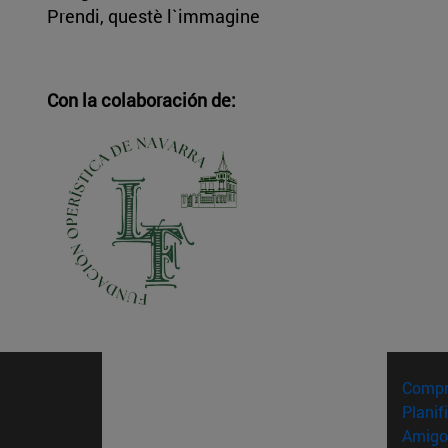
Prendi, questè l`immagine
Con la colaboración de:
Compr
Planif
Amigo