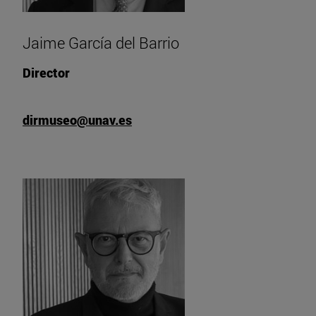
Jaime García del Barrio
Director
dirmuseo@unav.es