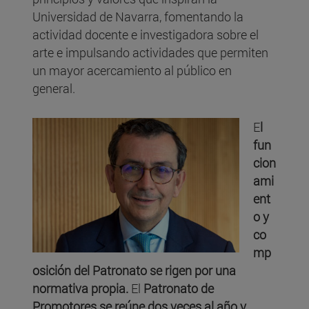
Universidad de Navarra, fomentando la
actividad docente e investigadora sobre el
arte e impulsando actividades que permiten
un mayor acercamiento al público en
general.
E
l
fun
cion
ami
ent
o y
co
mp
osición del Patronato se rigen por una
normativa propia.
El
Patronato de
Promotores se reúne dos veces al año
y