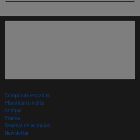
(abre en nueva ventana)
Compra de entradas
(abre en nueva ventana)
Planifica tu visita
(abre en nueva ventana)
Amigos
(abre en nueva ventana)
Prensa
(abre en nueva ventana)
Reserva de espacios
(abre en nueva ventana)
Newsletter