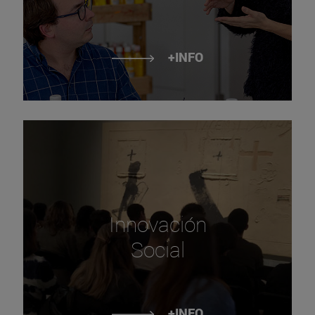
+INFO
Innovación
Social
+INFO