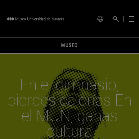
MUSEO
En el gimnasio,
pierdes calorías En
el MUN, ganas
cultura