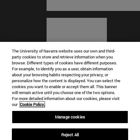
The University of Navarra website uses our own and third-
party cookies to store and retrieve information when you
browse. Different types of cookies have different purposes.
For example, to identify you as a user, obtain information
about your browsing habits respecting your privacy, or
© Universidad de Navarra
personalize how the content is displayed. You can select the
cookies you want to enable or accept them all. This banner
Información legal
will remain active until you choose one of the two options.
For more detailed information about our cookies, please visit
Términos y condiciones
our
Cookie Policy.
Accesibilidad
Configuración de cookies
Manage cookies
Localizador de campus
Reject All
Museo Universidad de Navarra