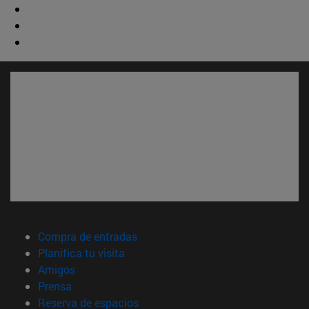
(abre en nueva ventana)
Compra de entradas
(abre en nueva ventana)
Planifica tu visita
(abre en nueva ventana)
Amigos
(abre en nueva ventana)
Prensa
(abre en nueva ventana)
Reserva de espacios