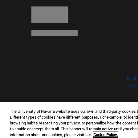
© Uni
Nava
The University of Navarra website uses our own and third-party cookies 
Museo Universidad de Navarra
Different types of cookies have different purposes. For example, to identi
Campus Universitario s/n 31009 Pamplona Esp
browsing habits respecting your privacy, or personalize how the content 
to enable or accept them all. This banner will remain active until you ch
T.
+34 948 42 57 00
museo@unav.es
information about our cookies, please visit our
Cookie Policy.