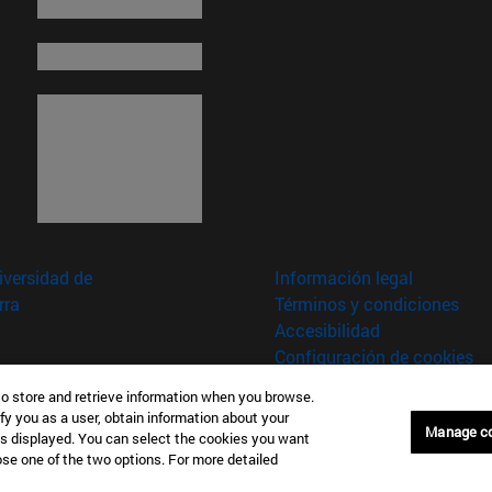
versidad de
Información legal
rra
Términos y condiciones
Accesibilidad
Configuración de cookies
to store and retrieve information when you browse.
fy you as a user, obtain information about your
aña
Manage c
is displayed. You can select the cookies you want
oose one of the two options. For more detailed