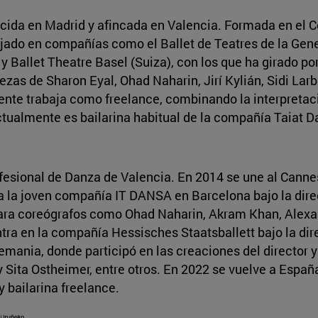
acida en Madrid y afincada en Valencia. Formada en el C
ado en compañías como el Ballet de Teatres de la Gene
y Ballet Theatre Basel (Suiza), con los que ha girado p
ezas de Sharon Eyal, Ohad Naharin, Jirí Kylián, Sidi Larb
nte trabaja como freelance, combinando la interpretac
ctualmente es bailarina habitual de la compañía Taiat D
fesional de Danza de Valencia. En 2014 se une al Canne
a la joven compañía IT DANSA en Barcelona bajo la direc
 para coreógrafos como Ohad Naharin, Akram Khan, Alex
entra en la compañía Hessisches Staatsballett bajo la di
mania, donde participó en las creaciones del director y
 Sita Ostheimer, entre otros. En 2022 se vuelve a Españ
y bailarina freelance.