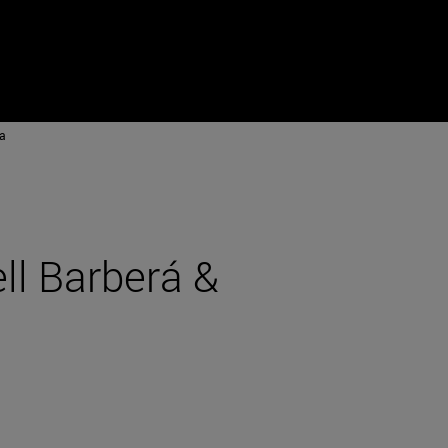
a
ll Barberá &