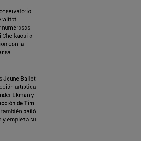
onservatorio
ralitat
or numerosos
i Cherkaoui o
ión con la
ansa.
s Jeune Ballet
ción artística
ander Ekman y
rección de Tim
 también bailó
a y empieza su