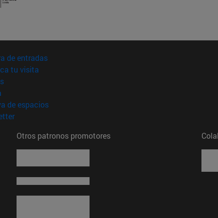
(abre en nueva ventana)
a de entradas
(abre en nueva ventana)
ica tu visita
(abre en nueva ventana)
s
(abre en nueva ventana)
a
(abre en nueva ventana)
va de espacios
(abre en nueva ventana)
tter
Otros patronos promotores
Cola