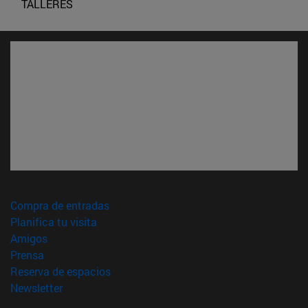
TALLERES
(abre en nueva ventana)
Compra de entradas
(abre en nueva ventana)
Planifica tu visita
(abre en nueva ventana)
Amigos
(abre en nueva ventana)
Prensa
(abre en nueva ventana)
Reserva de espacios
(abre en nueva ventana)
Newsletter