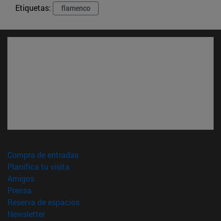
Etiquetas:
flamenco
(abre en nueva ventana)
Compra de entradas
(abre en nueva ventana)
Planifica tu visita
(abre en nueva ventana)
Amigos
(abre en nueva ventana)
Prensa
(abre en nueva ventana)
Reserva de espacios
(abre en nueva ventana)
Newsletter